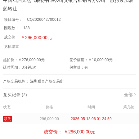
中国石油天然气股份有限公司安徽合肥销售分公司一艘报废加油
船转让
项目编号：
CQ2026042700012
围观数：
188
￥
296,000.00
元
成交价
竞拍结束
起拍价：￥
276,000.00
元
竞价幅度：￥
10,000.00
元
延时周期：
3
分钟/次
保留价：
有
产权交易机构：
深圳联合产权交易所
竞买记录 (
)
全部
3
状态
价格
时间
第几轮
领先
296,000.00
2026-05-18 06:01:24:59
--
出局
286,000.00
2026-05-18 06:01:01:26
--
成交价： ￥
296,000.00
元