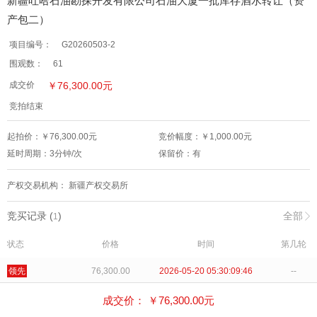
新疆吐哈石油勘探开发有限公司石油大厦一批库存酒水转让（资
产包二）
项目编号：
G20260503-2
围观数：
61
￥
76,300.00
元
成交价
竞拍结束
起拍价：￥
76,300.00
元
竞价幅度：￥
1,000.00
元
延时周期：
3
分钟/次
保留价：
有
产权交易机构：
新疆产权交易所
竞买记录 (
)
全部
1
状态
价格
时间
第几轮
领先
76,300.00
2026-05-20 05:30:09:46
--
成交价： ￥
76,300.00
元
标的物介绍