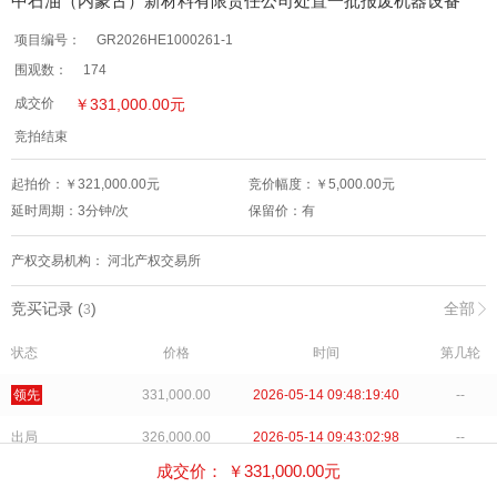
中石油（内蒙古）新材料有限责任公司处置一批报废机器设备
项目编号：
GR2026HE1000261-1
围观数：
174
￥
331,000.00
元
成交价
竞拍结束
起拍价：￥
321,000.00
元
竞价幅度：￥
5,000.00
元
延时周期：
3
分钟/次
保留价：
有
产权交易机构：
河北产权交易所
竞买记录 (
)
全部
3
状态
价格
时间
第几轮
领先
331,000.00
2026-05-14 09:48:19:40
--
出局
326,000.00
2026-05-14 09:43:02:98
--
成交价： ￥
331,000.00
元
出局
321,000.00
2026-05-14 09:30:33:47
--