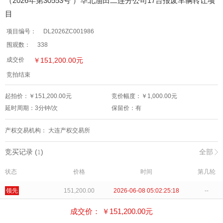
（2026年第30553号 ）华北油田二连分公司17台报废车辆转让项
目
项目编号：
DL2026ZC001986
围观数：
338
￥
151,200.00
元
成交价
竞拍结束
起拍价：￥
151,200.00
元
竞价幅度：￥
1,000.00
元
延时周期：
3
分钟/次
保留价：
有
产权交易机构：
大连产权交易所
竞买记录 (
)
全部
1
状态
价格
时间
第几轮
领先
151,200.00
2026-06-08 05:02:25:18
--
成交价： ￥
151,200.00
元
标的物介绍