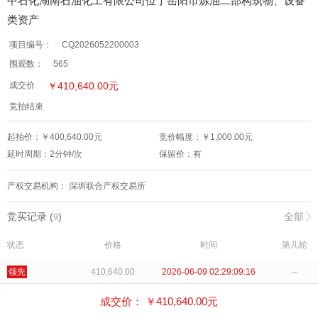
中石化湖南石油化工有限公司位于岳阳市炼油二部构筑物、设备
类资产
项目编号：
CQ2026052200003
围观数：
565
￥
410,640.00
元
成交价
竞拍结束
起拍价：￥
400,640.00
元
竞价幅度：￥
1,000.00
元
延时周期：
2
分钟/次
保留价：
有
产权交易机构：
深圳联合产权交易所
竞买记录 (
)
全部
9
状态
价格
时间
第几轮
领先
410,640.00
2026-06-09 02:29:09:16
--
出局
409,640.00
2026-06-09 02:29:05:95
--
成交价： ￥
410,640.00
元