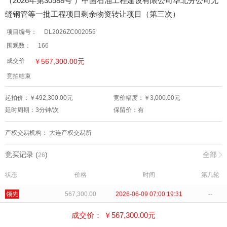
（2026年第30588号 ）中国石油工程建设有限公司华北分公司无
缝钢管等一批工程项目剩余物资转让项目（第三次）
项目编号：
DL2026ZC002055
围观数：
166
￥
567,300.00
元
成交价
竞拍结束
起拍价：￥
492,300.00
元
竞价幅度：￥
3,000.00
元
延时周期：
3
分钟/次
保留价：
有
产权交易机构：
大连产权交易所
竞买记录 (
)
全部
26
状态
价格
时间
第几轮
领先
567,300.00
2026-06-09 07:00:19:31
--
出局
564,300.00
2026-06-09 06:58:04:89
--
成交价： ￥
567,300.00
元