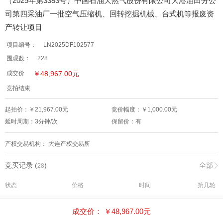
（2025年第3383号）中国石油天然气股份有限公司大港油田分公
司第四采油厂一批空气压缩机、回转挖掘机械、台式机等报废资
产转让项目
项目编号：
LN2025DF102577
围观数：
228
￥
48,967.00
元
成交价
竞拍结束
起拍价：￥
21,967.00
元
竞价幅度：￥
1,000.00
元
延时周期：
3
分钟/次
保留价：
有
产权交易机构：
大连产权交易所
竞买记录 (
)
全部
28
状态
价格
时间
第几轮
领先
48,967.00
2025-08-25 06:26:40:23
--
成交价： ￥
48,967.00
元