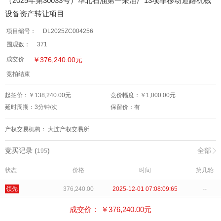
（2025年第30033号）华北石油第一采油厂13项非移动道路机械
设备资产转让项目
项目编号：
DL2025ZC004256
围观数：
371
￥
376,240.00
元
成交价
竞拍结束
起拍价：￥
138,240.00
元
竞价幅度：￥
1,000.00
元
延时周期：
3
分钟/次
保留价：
有
产权交易机构：
大连产权交易所
竞买记录 (
)
全部
195
状态
价格
时间
第几轮
领先
376,240.00
2025-12-01 07:08:09:65
--
出局
375,240.00
2025-12-01 07:08:05:95
--
成交价： ￥
376,240.00
元