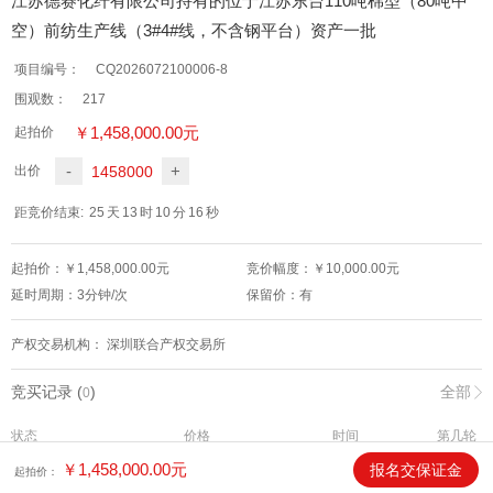
江苏德赛化纤有限公司持有的位于江苏东台110吨棉型（80吨中
空）前纺生产线（3#4#线，不含钢平台）资产一批
项目编号：
CQ2026072100006-8
围观数：
217
￥
1,458,000.00
元
起拍价
-
+
1458000
出价
距竞价结束:
25
天
13
时
10
分
16
秒
起拍价：￥
1,458,000.00
元
竞价幅度：￥
10,000.00
元
延时周期：
3
分钟/次
保留价：
有
产权交易机构：
深圳联合产权交易所
竞买记录 (
)
全部
0
状态
价格
时间
第几轮
￥
1,458,000.00
元
报名交保证金
起拍价：
标的物介绍