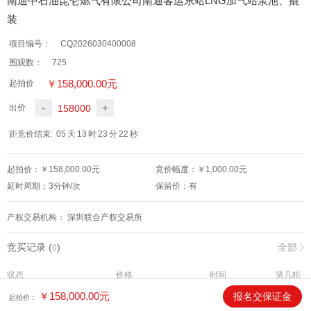
南通中石油昆仑燃气有限公司南通客运东站LNG加气站泵池、撬
装
项目编号：
CQ2026030400008
围观数：
725
￥
158,000.00
元
起拍价
-
+
158000
出价
距竞价结束:
05
天
13
时
23
分
22
秒
起拍价：￥
158,000.00
元
竞价幅度：￥
1,000.00
元
延时周期：
3
分钟/次
保留价：
有
产权交易机构：
深圳联合产权交易所
竞买记录 (
)
全部
0
状态
价格
时间
第几轮
￥
158,000.00
元
报名交保证金
起拍价：
标的物介绍